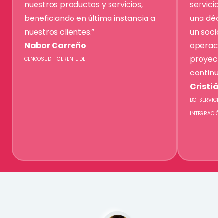
nuestros productos y servicios,
servici
beneficiando en última instancia a
una dé
nuestros clientes.”
un soci
Nabor Carreño
operac
proyec
CENCOSUD - GERENTE DE TI
continu
Cristi
BCI SERVIC
INTEGRACI