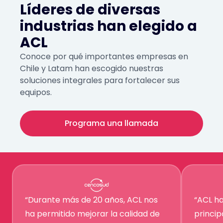
Líderes de diversas
industrias han elegido a
ACL
Conoce por qué importantes empresas en
Chile y Latam han escogido nuestras
soluciones integrales para fortalecer sus
equipos.
Programa una llamada
“Durante más de 20 años, ACL nos
“ACL ha
ha permitido mejorar la calidad de
princi