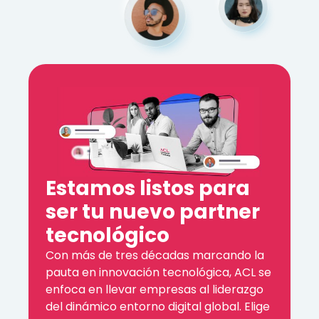
Estamos listos para
ser tu nuevo partner
tecnológico
Con más de tres décadas marcando la
pauta en innovación tecnológica, ACL se
enfoca en llevar empresas al liderazgo
del dinámico entorno digital global. Elige