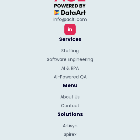
info@aclti.com
in
Services
Staffing
Software Engineering
AI & RPA
AI-Powered QA
Menu
About Us
Contact
Solutions
Artisyn
Spirex