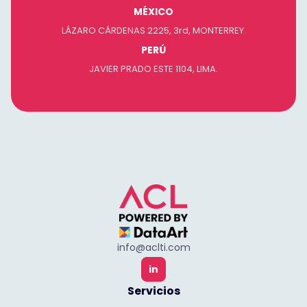
MÉXICO
LÁZARO CÁRDENAS 2225, 3rd, MONTERREY.
PERÚ
JAVIER PRADO ESTE 1104, LIMA.
info@aclti.com
in
Servicios