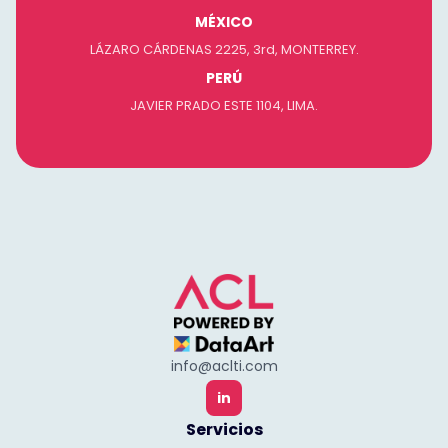
MÉXICO
LÁZARO CÁRDENAS 2225, 3rd, MONTERREY.
PERÚ
JAVIER PRADO ESTE 1104, LIMA.
info@aclti.com
in
Servicios