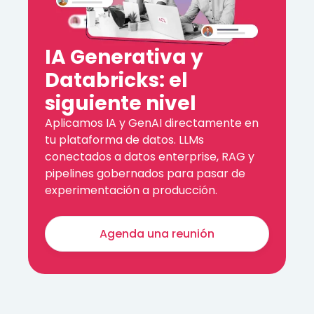
IA Generativa y
Databricks: el
siguiente nivel
Aplicamos IA y GenAI directamente en
tu plataforma de datos. LLMs
conectados a datos enterprise, RAG y
pipelines gobernados para pasar de
experimentación a producción.
Agenda una reunión