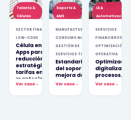
Talento &
Soporte &
IA &
Células
AMS
Automatización
SECTOR FINANCIERO ·
MANUFACTURA Y
SERVICIOS
LOW-CODE
CONSUMO MASIVO ·
FINANCIEROS ·
Célula en Power
GESTIÓN DE
OPTIMIZACIÓN
Apps para la
SERVICIOS TI
OPERATIVA
reducción
Estandarización
Optimización
estratégica de
del soporte TI y
digitalizació
tarifas en
mejora de la
procesos
mantenimientos
experiencia del
transacciona
Ver caso
→
Ver caso
→
Ver caso
→
corporativos
usuario final
contables y
operativos