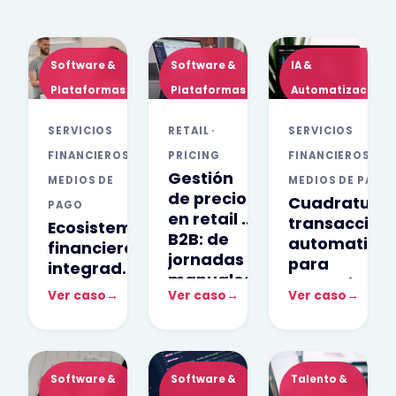
Software &
Software &
IA &
Plataformas
Plataformas
Automatización
SERVICIOS
RETAIL ·
SERVICIOS
FINANCIEROS ·
PRICING
FINANCIEROS ·
Gestión
MEDIOS DE
MEDIOS DE PAGO
de precios
Cuadratura
PAGO
en retail y
transaccion
Ecosistema
B2B: de
automatiza
financiero
jornadas
para
integrado:
manuales
operaciones
gestión
Ver caso
→
Ver caso
→
Ver caso
→
a
con marcas
unificada
decisiones
internaciona
de casos y
en una
postventa
hora
digital
Software &
Software &
Talento &