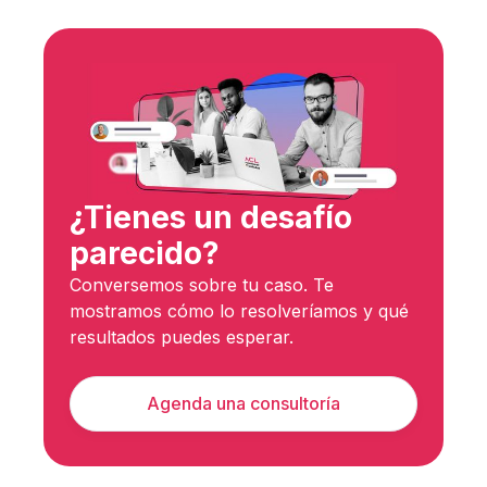
¿Tienes un desafío
parecido?
Conversemos sobre tu caso. Te
mostramos cómo lo resolveríamos y qué
resultados puedes esperar.
Agenda una consultoría