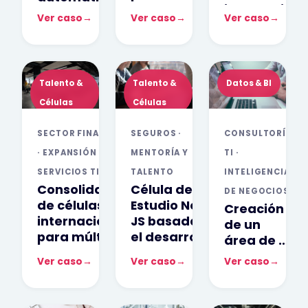
superar la
integración
y análisis de
Ver caso
→
Ver caso
→
Ver caso
→
escasez
de talento
currículums
técnica
remoto
docentes
internaciona
Talento &
Talento &
Datos & BI
Células
Células
SECTOR FINANCIERO
SEGUROS ·
CONSULTORÍA
· EXPANSIÓN DE
MENTORÍA Y
TI ·
SERVICIOS TI
TALENTO
INTELIGENCIA
Consolidación
Célula de
DE NEGOCIOS
de células
Estudio Node
Creación
internacionales
JS basada en
de un
para múltiples
el desarrollo
área de BI
proyectos core
acelerado de
mediante
Ver caso
→
Ver caso
→
Ver caso
→
Profesionales
Célula de
Jóvenes
Estudio en
Power BI