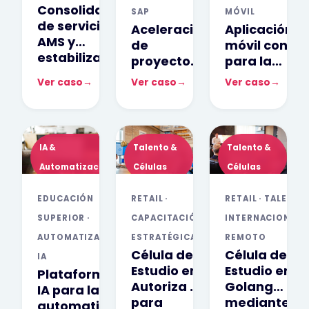
Consolidación
SAP
MÓVIL
de servicios
Aceleración
Aplicación
AMS y
de
móvil con IA
estabilización
proyecto
para la
de
SAP
gestión de
Ver caso
→
Ver caso
→
Ver caso
→
plataformas
mediante
paisajismo
de gestión
consultor
sustentable
(ServiceNow)
técnico
bilingüe
IA &
Talento &
Talento &
Automatización
Células
Células
EDUCACIÓN
RETAIL ·
RETAIL · TALENTO
SUPERIOR ·
CAPACITACIÓN
INTERNACIONAL
AUTOMATIZACIÓN E
ESTRATÉGICA
REMOTO
Célula de
Célula de
IA
Estudio en
Estudio en
Plataforma de
Autoriza 7
Golang
IA para la
para
mediante
automatización