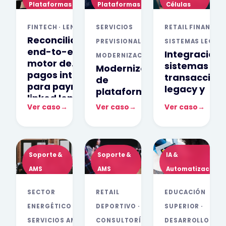
Plataformas
Plataformas
Células
FINTECH · LENDING
SERVICIOS
RETAIL FINANCIER
Reconciliación
PREVISIONALES ·
SISTEMAS LEGAC
end-to-end y
Integración 
MODERNIZACIÓN
motor de
sistemas
Modernización
pagos interno
transaccion
de
para payroll-
legacy y
plataformas
linked lending
soporte
críticas y
Ver caso
→
Ver caso
→
Ver caso
→
mediante
gestión de
modelo de
identidad
staffing
sobre
arquitectura
Soporte &
Soporte &
IA &
open-source
AMS
AMS
Automatización
SECTOR
RETAIL
EDUCACIÓN
ENERGÉTICO ·
DEPORTIVO ·
SUPERIOR ·
SERVICIOS AMS
CONSULTORÍA
DESARROLLO