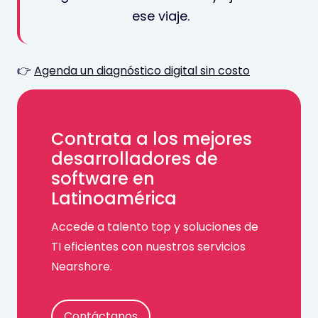
ese viaje.
👉
Agenda un diagnóstico digital sin costo
Contrata a los mejores
desarrolladores de
software en
Latinoamérica
Accede a talento top y soluciones de
TI eficientes con nuestros servicios
Nearshore.
Contáctanos